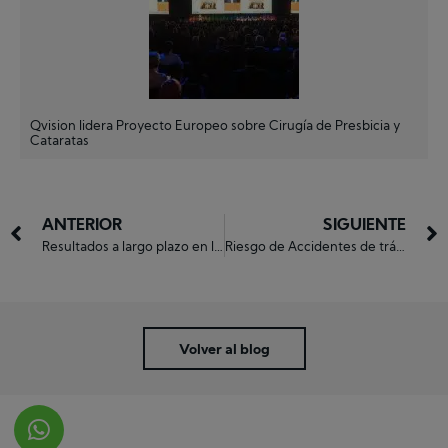
Qvision lidera Proyecto Europeo sobre Cirugía de Presbicia y
Cataratas
ANTERIOR
SIGUIENTE
Resultados a largo plazo en la DMAE seca tras intervenciones de Baja Visión
Riesgo de Accidentes de tráfico en pacientes con Glaucoma
Solicitar cita online
Volver al blog
Rellena el siguiente formulario y nosotros
nos pondremos en contacto contigo en el
plazo más breve posible. Más información
en el
950 21 71 71
o en el
950 65 98 01