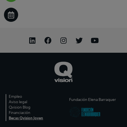
Nombre y apellidos
*
Nombre y apellidos
Dirección de correo electrónico
*
Teléfono
*
Interesado en:
*
Empleo
Acepto el
aviso legal
y
politica de
Fundación Elena Barraquer
privacidad
Aviso legal
Qvision Blog
Mensaje
*
Financiación
Becas Qvision Joven