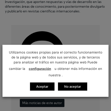
Investigación, que aporten respuestas y vías de desarrollo en las
diferentes áreas de conocimiento, para posteriormente divulgarlo
y publicarlo en revistas científicas internacionales.
Utilizamos cookies propias para el correcto funcionamiento
de la página web y de todos sus servicios, y de terceros
para analizar el tráfico en nuestra página web Puede
cambiar la
configuración
u obtener más información en
nuestra .
Blog de oftalmología
Aceptar
No aceptar
Qvision
Más noticias de este autor