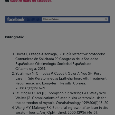
en
nuestro muro de facebook:
Bibliografía:
Llovet F, Ortega-Usobiaga J. Cirugía refractiva: protocolos.
Comunicación Solicitada 90 Congreso de la Sociedad
Española de Oftalmología: Sociedad Española de
Oftalmología; 2014.
Yesilirmak N, Chhadva P, Cabot F, Galor A, Yoo SH. Post-
Laser In Situ Keratomileusis Epithelial Ingrowth: Treatment,
Recurrence, and Long-Term Results. Cornea.
2018;37(12):1517-21.
Stulting RD, Carr JD, Thompson KP, Waring GO, Wiley WM,
Walker JG. Complications of laser in situ keratomileusis for
the correction of myopia. Ophthalmology. 1999;106(1):13-20.
Wang MY, Maloney RK. Epithelial ingrowth after laser in situ
keratomileusis. Am J Ophthalmol. 2000;129(6):746-51.