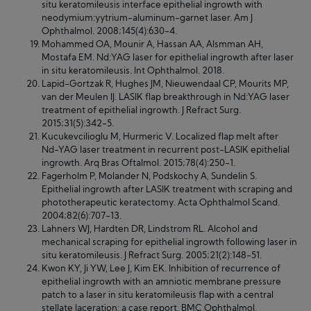
situ keratomileusis interface epithelial ingrowth with
neodymium:yytrium-aluminum-garnet laser. Am J
Ophthalmol. 2008;145(4):630-4.
Mohammed OA, Mounir A, Hassan AA, Alsmman AH,
Mostafa EM. Nd:YAG laser for epithelial ingrowth after laser
in situ keratomileusis. Int Ophthalmol. 2018.
Lapid-Gortzak R, Hughes JM, Nieuwendaal CP, Mourits MP,
van der Meulen IJ. LASIK flap breakthrough in Nd:YAG laser
treatment of epithelial ingrowth. J Refract Surg.
2015;31(5):342-5.
Kucukevcilioglu M, Hurmeric V. Localized flap melt after
Nd-YAG laser treatment in recurrent post-LASIK epithelial
ingrowth. Arq Bras Oftalmol. 2015;78(4):250-1.
Fagerholm P, Molander N, Podskochy A, Sundelin S.
Epithelial ingrowth after LASIK treatment with scraping and
phototherapeutic keratectomy. Acta Ophthalmol Scand.
2004;82(6):707-13.
Lahners WJ, Hardten DR, Lindstrom RL. Alcohol and
mechanical scraping for epithelial ingrowth following laser in
situ keratomileusis. J Refract Surg. 2005;21(2):148-51.
Kwon KY, Ji YW, Lee J, Kim EK. Inhibition of recurrence of
epithelial ingrowth with an amniotic membrane pressure
patch to a laser in situ keratomileusis flap with a central
stellate laceration: a case report. BMC Ophthalmol.