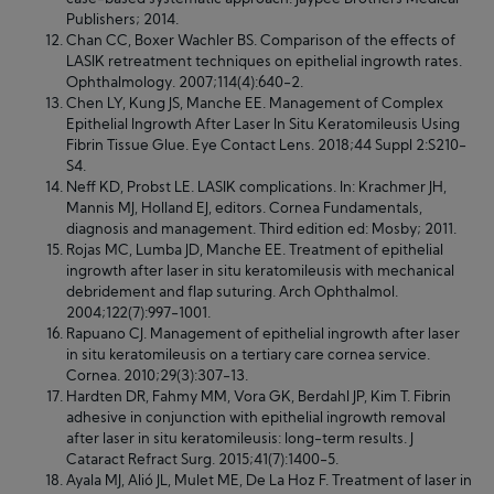
Publishers; 2014.
Chan CC, Boxer Wachler BS. Comparison of the effects of
LASIK retreatment techniques on epithelial ingrowth rates.
Ophthalmology. 2007;114(4):640-2.
Chen LY, Kung JS, Manche EE. Management of Complex
Epithelial Ingrowth After Laser In Situ Keratomileusis Using
Fibrin Tissue Glue. Eye Contact Lens. 2018;44 Suppl 2:S210-
S4.
Neff KD, Probst LE. LASIK complications. In: Krachmer JH,
Mannis MJ, Holland EJ, editors. Cornea Fundamentals,
diagnosis and management. Third edition ed: Mosby; 2011.
Rojas MC, Lumba JD, Manche EE. Treatment of epithelial
ingrowth after laser in situ keratomileusis with mechanical
debridement and flap suturing. Arch Ophthalmol.
2004;122(7):997-1001.
Rapuano CJ. Management of epithelial ingrowth after laser
in situ keratomileusis on a tertiary care cornea service.
Cornea. 2010;29(3):307-13.
Hardten DR, Fahmy MM, Vora GK, Berdahl JP, Kim T. Fibrin
adhesive in conjunction with epithelial ingrowth removal
after laser in situ keratomileusis: long-term results. J
Cataract Refract Surg. 2015;41(7):1400-5.
Ayala MJ, Alió JL, Mulet ME, De La Hoz F. Treatment of laser in