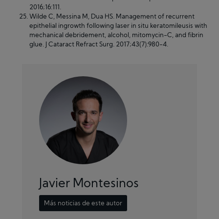
2016;16:111.
Wilde C, Messina M, Dua HS. Management of recurrent
epithelial ingrowth following laser in situ keratomileusis with
mechanical debridement, alcohol, mitomycin-C, and fibrin
glue. J Cataract Refract Surg. 2017;43(7):980-4.
Javier Montesinos
Más noticias de este autor