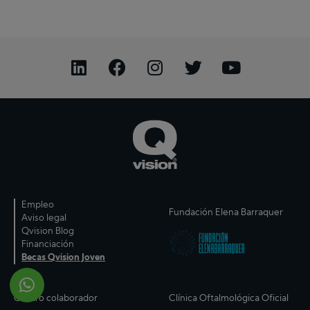
Nombre y apellidos
Dirección de correo electrónico
*
Teléfono
*
Interesado en:
*
Empleo
Acepto el
aviso legal
y
politica de
Fundación Elena Barraquer
privacidad
Aviso legal
Qvision Blog
Mensaje
*
Financiación
Becas Qvision Joven
Clínica Oftalmológica Oficial
Centro colaborador