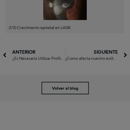
(1/3) Crecimiento epitelial en LASIK
ANTERIOR
SIGUIENTE
¿Es Necesario Utilizar Profilaxis Antibiótica en Inyecciones Intravítreas?
¿Como afecta nuestro estilo de vida en el Glaucoma?
Solicitar cita online
Volver al blog
Rellena el siguiente formulario y nosotros
nos pondremos en contacto contigo en el
plazo más breve posible. Más información
en el
950 21 71 71
o en el
950 65 98 01
Nombre y apellidos
*