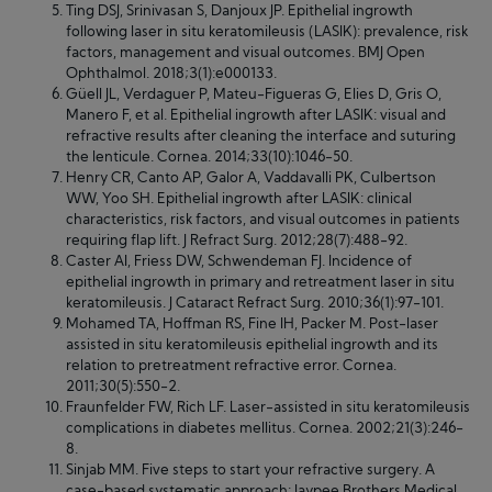
Ting DSJ, Srinivasan S, Danjoux JP. Epithelial ingrowth
following laser in situ keratomileusis (LASIK): prevalence, risk
factors, management and visual outcomes. BMJ Open
Ophthalmol. 2018;3(1):e000133.
Güell JL, Verdaguer P, Mateu-Figueras G, Elies D, Gris O,
Manero F, et al. Epithelial ingrowth after LASIK: visual and
refractive results after cleaning the interface and suturing
the lenticule. Cornea. 2014;33(10):1046-50.
Henry CR, Canto AP, Galor A, Vaddavalli PK, Culbertson
WW, Yoo SH. Epithelial ingrowth after LASIK: clinical
characteristics, risk factors, and visual outcomes in patients
requiring flap lift. J Refract Surg. 2012;28(7):488-92.
Caster AI, Friess DW, Schwendeman FJ. Incidence of
epithelial ingrowth in primary and retreatment laser in situ
keratomileusis. J Cataract Refract Surg. 2010;36(1):97-101.
Mohamed TA, Hoffman RS, Fine IH, Packer M. Post-laser
assisted in situ keratomileusis epithelial ingrowth and its
relation to pretreatment refractive error. Cornea.
2011;30(5):550-2.
Fraunfelder FW, Rich LF. Laser-assisted in situ keratomileusis
complications in diabetes mellitus. Cornea. 2002;21(3):246-
8.
Sinjab MM. Five steps to start your refractive surgery. A
case-based systematic approach: Jaypee Brothers Medical