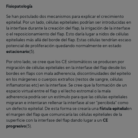
Fisiopatología
Se han postulado dos mecanismos para explicar el crecimiento
epitelial. Por un lado, células epiteliales podrían ser introducidas en
la interfase durante la creación del flap, la irrigación de la interfase
o el reposicionamiento del flap. Esto daría lugar a nidos de células
epiteliales más allá del borde del flap. Estas células tendrían escaso
potencial de proliferación quedando normalmente en estado
estacionario
(5).
Por otro lado, se cree que los CE sintomáticos se producen por
migración de células epiteliales en la interfase del flap desde los
bordes en flaps con mala adherencia, discontinuidades del epitelio
en los márgenes o cuerpos extraños (restos de sangre, células
inflamatorias etc) en la interfase. Se cree que la formación de un
espacio virtual entre el flap y el lecho estromal o la mala
adherencia podría ser un estímulo para que las células epiteliales
migraran e intentaran rellenar la interfase al ser “percibida” como
un defecto epitelial. De esta forma se crearía una
fístula epitelial
en
el margen del flap que comunicaría las células epiteliales de la
superficie con la interfase del flap dando lugar a un
CE
progresivo
(5).